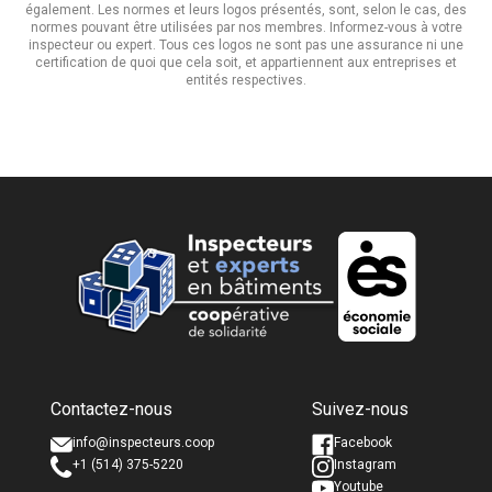
également. Les normes et leurs logos présentés, sont, selon le cas, des
normes pouvant être utilisées par nos membres. Informez-vous à votre
inspecteur ou expert. Tous ces logos ne sont pas une assurance ni une
certification de quoi que cela soit, et appartiennent aux entreprises et
entités respectives.
Nom complet *
Nom complet *
Contactez-nous
Suivez-nous
Courriel *
Courriel *
info@inspecteurs.coop
Facebook
+1 (514) 375-5220
Instagram
Youtube