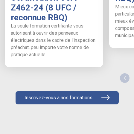
Z462-24 (8 UFC /
Mieux co
particula
reconnue RBQ)
mieux éva
La seule formation certifiante vous
composan
autorisant à ouvrir des panneaux
municipal
électriques dans le cadre de l’inspection
préachat, peu importe votre norme de
pratique actuelle.
Inscrivez-vous à nos formations