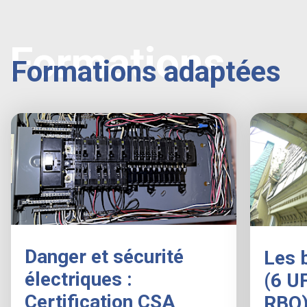
Formations
Formations adaptées
Danger et sécurité
Les 
électriques :
(6 U
Certification CSA
RBQ