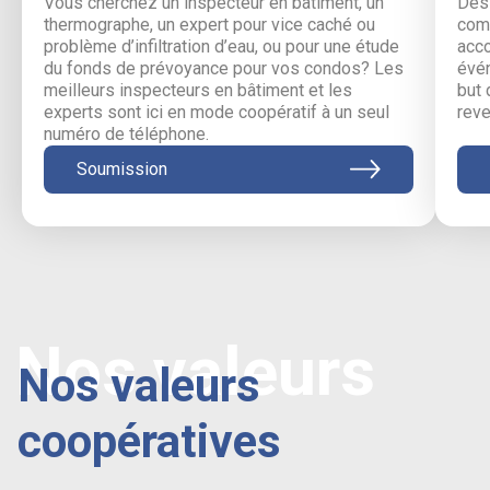
Vous cherchez un inspecteur en bâtiment, un
Des 
thermographe, un expert pour vice caché ou
comm
problème d’infiltration d’eau, ou pour une étude
acc
du fonds de prévoyance pour vos condos? Les
évén
meilleurs inspecteurs en bâtiment et les
but 
experts sont ici en mode coopératif à un seul
reve
numéro de téléphone.
Soumission
Nos valeurs
Nos valeurs
coopératives