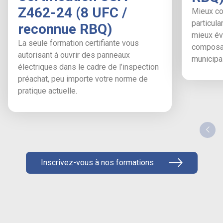
Z462-24 (8 UFC /
Mieux co
particula
reconnue RBQ)
mieux éva
La seule formation certifiante vous
composan
autorisant à ouvrir des panneaux
municipal
électriques dans le cadre de l’inspection
préachat, peu importe votre norme de
pratique actuelle.
Inscrivez-vous à nos formations