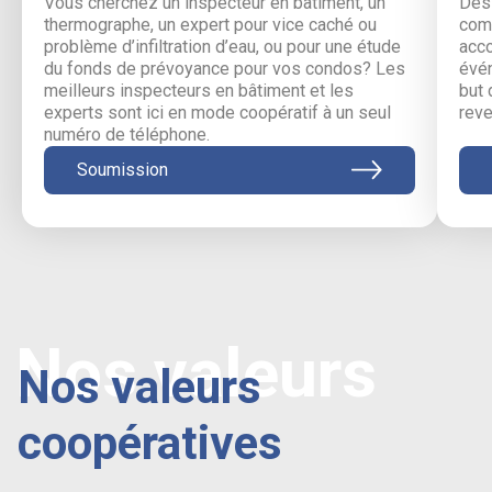
Vous cherchez un inspecteur en bâtiment, un
Des 
thermographe, un expert pour vice caché ou
comm
problème d’infiltration d’eau, ou pour une étude
acc
du fonds de prévoyance pour vos condos? Les
évén
meilleurs inspecteurs en bâtiment et les
but 
experts sont ici en mode coopératif à un seul
reve
numéro de téléphone.
Soumission
Nos valeurs
Nos valeurs
coopératives