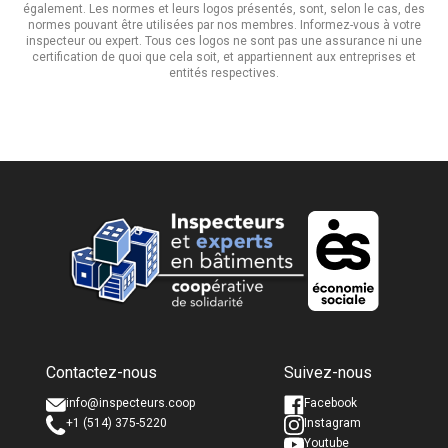
également. Les normes et leurs logos présentés, sont, selon le cas, des
normes pouvant être utilisées par nos membres. Informez-vous à votre
inspecteur ou expert. Tous ces logos ne sont pas une assurance ni une
certification de quoi que cela soit, et appartiennent aux entreprises et
entités respectives.
Nom complet *
Nom complet *
Contactez-nous
Suivez-nous
Courriel *
Courriel *
info@inspecteurs.coop
Facebook
+1 (514) 375-5220
Instagram
Youtube