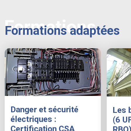
Formations
Formations adaptées
Danger et sécurité
Les 
électriques :
(6 U
Certification CSA
RBQ