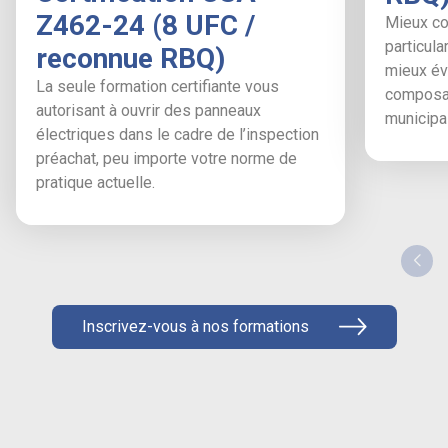
Z462-24 (8 UFC /
Mieux co
particula
reconnue RBQ)
mieux éva
La seule formation certifiante vous
composan
autorisant à ouvrir des panneaux
municipal
électriques dans le cadre de l’inspection
préachat, peu importe votre norme de
pratique actuelle.
Inscrivez-vous à nos formations