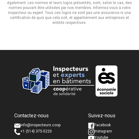
également. Les normes et leurs logos présentés, sont, selon le cas, des
normes pouvant être utilisées par nos membres. Informez-vous à votre
inspecteur ou expert. Tous ces logos ne sont pas une assurance ni une
certification de quoi que cela soit, et appartiennent aux entreprises et
entités respectives.
Nom complet *
Nom complet *
Contactez-nous
Suivez-nous
Courriel *
Courriel *
info@inspecteurs.coop
Facebook
+1 (514) 375-5220
Instagram
Youtube