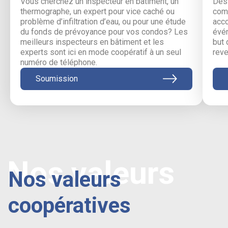
Vous cherchez un inspecteur en bâtiment, un
Des 
thermographe, un expert pour vice caché ou
comm
problème d’infiltration d’eau, ou pour une étude
acc
du fonds de prévoyance pour vos condos? Les
évén
meilleurs inspecteurs en bâtiment et les
but 
experts sont ici en mode coopératif à un seul
reve
numéro de téléphone.
Soumission
Nos valeurs
Nos valeurs
coopératives