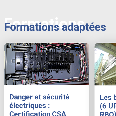
Formations
Formations adaptées
Danger et sécurité
Les 
électriques :
(6 U
Certification CSA
RBQ