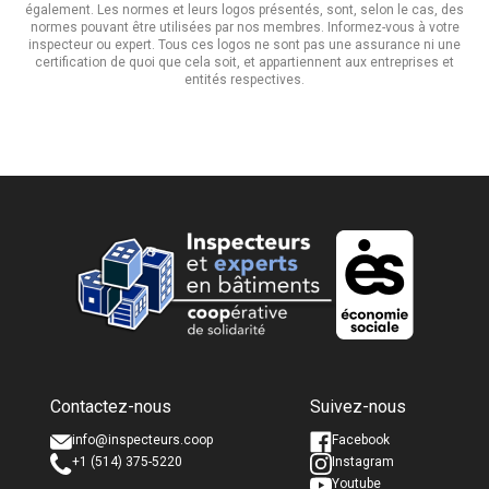
également. Les normes et leurs logos présentés, sont, selon le cas, des
normes pouvant être utilisées par nos membres. Informez-vous à votre
inspecteur ou expert. Tous ces logos ne sont pas une assurance ni une
certification de quoi que cela soit, et appartiennent aux entreprises et
entités respectives.
Nom complet *
Nom complet *
Contactez-nous
Suivez-nous
Courriel *
Courriel *
info@inspecteurs.coop
Facebook
+1 (514) 375-5220
Instagram
Youtube