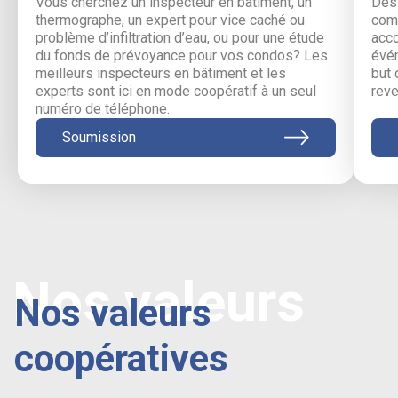
Vous cherchez un inspecteur en bâtiment, un
Des 
thermographe, un expert pour vice caché ou
comm
problème d’infiltration d’eau, ou pour une étude
acc
du fonds de prévoyance pour vos condos? Les
évén
meilleurs inspecteurs en bâtiment et les
but 
experts sont ici en mode coopératif à un seul
reve
numéro de téléphone.
Soumission
Nos valeurs
Nos valeurs
coopératives