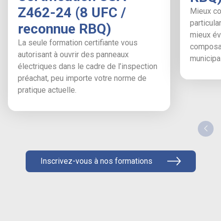
Z462-24 (8 UFC /
Mieux co
particula
reconnue RBQ)
mieux éva
La seule formation certifiante vous
composan
autorisant à ouvrir des panneaux
municipal
électriques dans le cadre de l’inspection
préachat, peu importe votre norme de
pratique actuelle.
Inscrivez-vous à nos formations