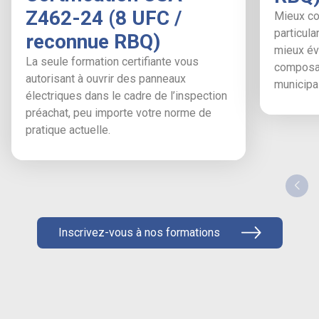
Z462-24 (8 UFC /
Mieux co
particula
reconnue RBQ)
mieux éva
La seule formation certifiante vous
composan
autorisant à ouvrir des panneaux
municipal
électriques dans le cadre de l’inspection
préachat, peu importe votre norme de
pratique actuelle.
Inscrivez-vous à nos formations