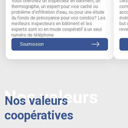
Vous cherchez un inspecteur en bâtiment, un
Des 
thermographe, un expert pour vice caché ou
comm
problème d’infiltration d’eau, ou pour une étude
acc
du fonds de prévoyance pour vos condos? Les
évén
meilleurs inspecteurs en bâtiment et les
but 
experts sont ici en mode coopératif à un seul
reve
numéro de téléphone.
Soumission
Nos valeurs
Nos valeurs
coopératives