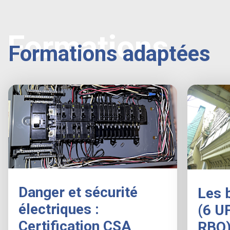
Formations
Formations adaptées
Danger et sécurité
Les 
électriques :
(6 U
Certification CSA
RBQ