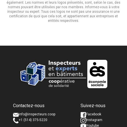
également. Les normes et leurs logos présentés, sont, selon le cas, des
normes pouvant être utilisées par nos membres. Informez-vous à votre
inspecteur ou expert. Tous ces logos ne sont pas une assurance ni une
certification de quoi que cela soit, et appartiennent aux entreprises et
entités respectives.
Nom complet *
Nom complet *
Contactez-nous
Suivez-nous
Courriel *
Courriel *
info@inspecteurs.coop
Facebook
+1 (514) 375-5220
Instagram
Youtube