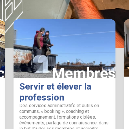
c
Membres
Servir et élever la
profession
Des services administratifs et outils en
communs, « booking », coaching et
accompagnement, formations ciblées,
événements, partage de connaissance, dans
le but d'aider ses membres et accroitre