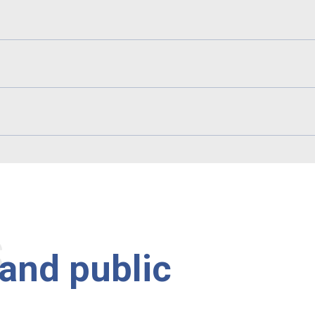
s
rand public