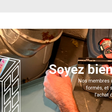
Soyez bie
Nos membres in
formés, et 
l’achat