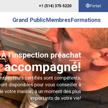
+1 (514) 375-5220
Portail
Grand Public
Membres
Formations
À l’inspection préachat
n accompagné!
specteurs certifiés sont compétents,
sont disponibles pour vous conseiller à
 de votre maison, à un moment des plus
importants de votre vie!