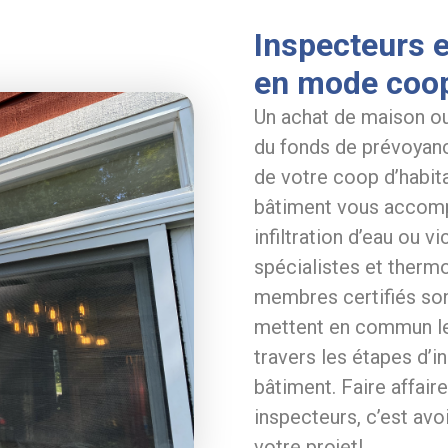
Inspecteurs e
en mode coop
Un achat de maison o
du fonds de prévoyanc
de votre coop d’habi
bâtiment vous accomp
infiltration d’eau ou 
spécialistes et therm
membres certifiés so
mettent en commun leu
travers les étapes d’i
bâtiment. Faire affai
inspecteurs, c’est avo
votre projet!