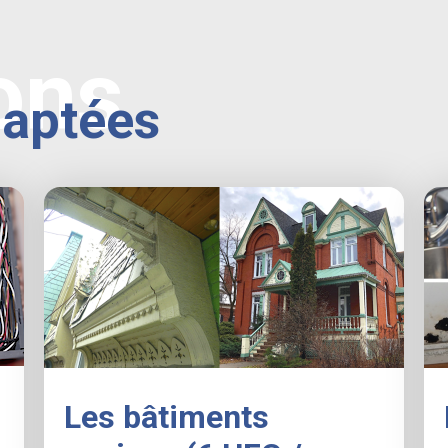
ons
daptées
Les bâtiments