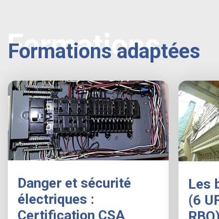
Formations
Formations adaptées
Danger et sécurité
Les 
électriques :
(6 U
Certification CSA
RBQ