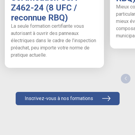
Z462-24 (8 UFC /
Mieux co
particula
reconnue RBQ)
mieux éva
La seule formation certifiante vous
composan
autorisant à ouvrir des panneaux
municipal
électriques dans le cadre de l’inspection
préachat, peu importe votre norme de
pratique actuelle.
Inscrivez-vous à nos formations