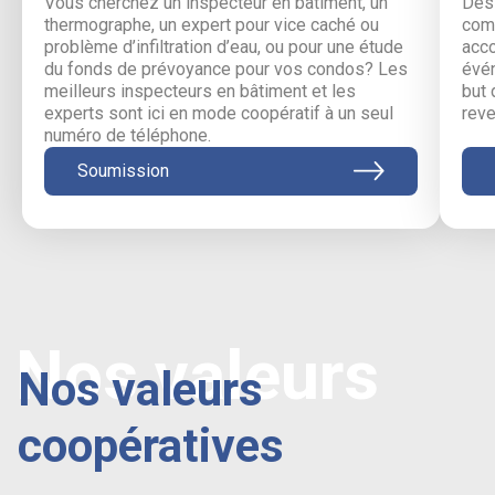
Vous cherchez un inspecteur en bâtiment, un
Des 
thermographe, un expert pour vice caché ou
comm
problème d’infiltration d’eau, ou pour une étude
acc
du fonds de prévoyance pour vos condos? Les
évén
meilleurs inspecteurs en bâtiment et les
but 
experts sont ici en mode coopératif à un seul
reve
numéro de téléphone.
Soumission
Nos valeurs
Nos valeurs
coopératives