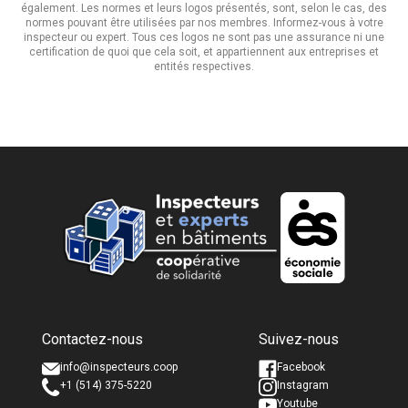
également. Les normes et leurs logos présentés, sont, selon le cas, des
normes pouvant être utilisées par nos membres. Informez-vous à votre
inspecteur ou expert. Tous ces logos ne sont pas une assurance ni une
certification de quoi que cela soit, et appartiennent aux entreprises et
entités respectives.
Nom complet *
Nom complet *
Contactez-nous
Suivez-nous
Courriel *
Courriel *
info@inspecteurs.coop
Facebook
+1 (514) 375-5220
Instagram
Youtube