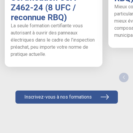
Z462-24 (8 UFC /
Mieux co
particula
reconnue RBQ)
mieux éva
La seule formation certifiante vous
composan
autorisant à ouvrir des panneaux
municipal
électriques dans le cadre de l’inspection
préachat, peu importe votre norme de
pratique actuelle.
Inscrivez-vous à nos formations