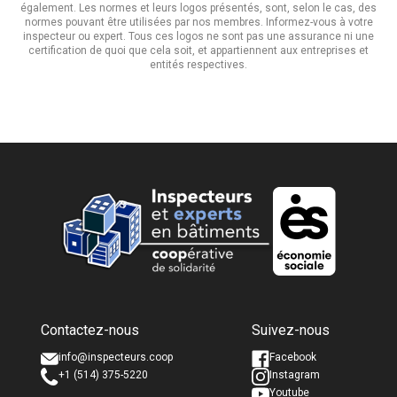
également. Les normes et leurs logos présentés, sont, selon le cas, des
normes pouvant être utilisées par nos membres. Informez-vous à votre
inspecteur ou expert. Tous ces logos ne sont pas une assurance ni une
certification de quoi que cela soit, et appartiennent aux entreprises et
entités respectives.
Nom complet *
Nom complet *
Contactez-nous
Suivez-nous
Courriel *
Courriel *
info@inspecteurs.coop
Facebook
+1 (514) 375-5220
Instagram
Youtube