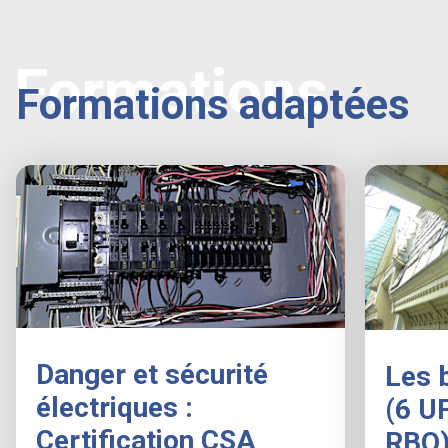
Formations
Formations adaptées
Danger et sécurité
Les 
électriques :
(6 U
Certification CSA
RBQ