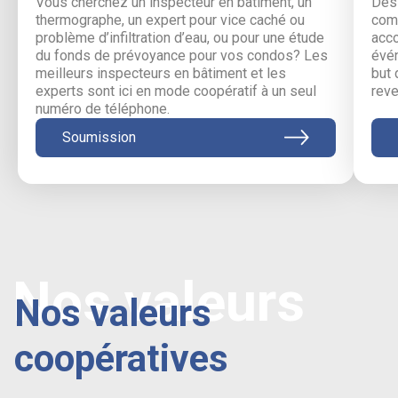
Vous cherchez un inspecteur en bâtiment, un
Des 
thermographe, un expert pour vice caché ou
comm
problème d’infiltration d’eau, ou pour une étude
acc
du fonds de prévoyance pour vos condos? Les
évén
meilleurs inspecteurs en bâtiment et les
but 
experts sont ici en mode coopératif à un seul
reve
numéro de téléphone.
Soumission
Nos valeurs
Nos valeurs
coopératives