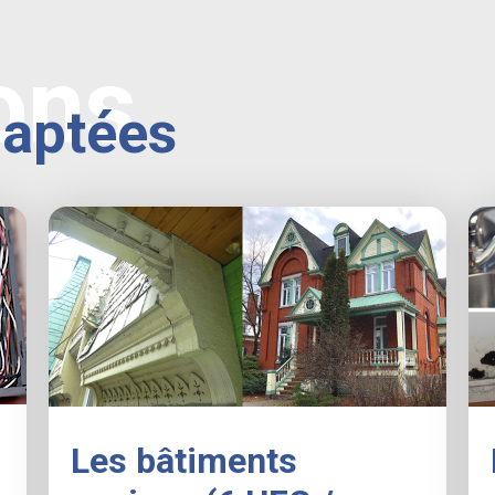
ons
daptées
Les bâtiments