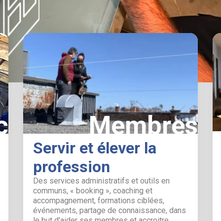
c
Membres
Servir et élever la
profession
Des services administratifs et outils en
communs, « booking », coaching et
accompagnement, formations ciblées,
événements, partage de connaissance, dans
le but d'aider ses membres et accroitre