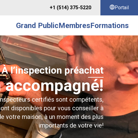
+1 (514) 375-5220
Portail
Grand Public
Membres
Formations
À l’inspection préachat
n accompagné!
specteurs certifiés sont compétents,
sont disponibles pour vous conseiller à
 de votre maison, à un moment des plus
importants de votre vie!