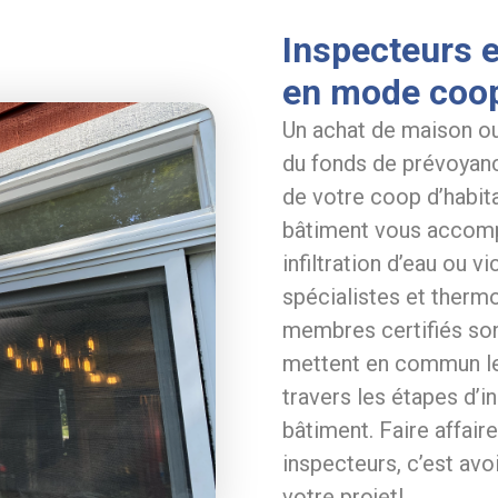
Inspecteurs e
en mode coop
Un achat de maison o
du fonds de prévoyanc
de votre coop d’habi
bâtiment vous accomp
infiltration d’eau ou 
spécialistes et therm
membres certifiés so
mettent en commun leu
travers les étapes d’i
bâtiment. Faire affai
inspecteurs, c’est avo
votre projet!