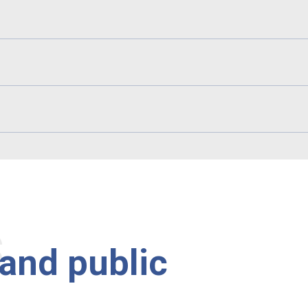
s
rand public