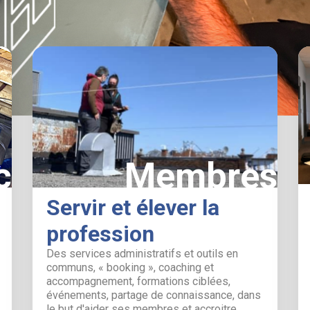
c
Membres
Servir et élever la
profession
Des services administratifs et outils en
communs, « booking », coaching et
accompagnement, formations ciblées,
événements, partage de connaissance, dans
le but d'aider ses membres et accroitre