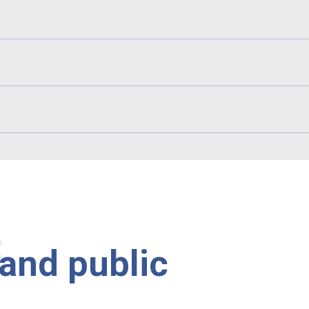
s
rand public