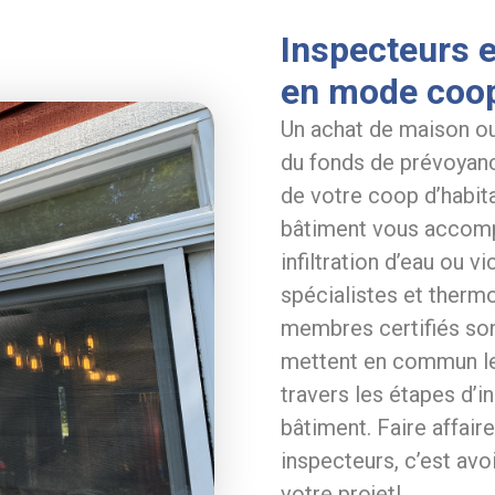
Inspecteurs e
en mode coop
Un achat de maison o
du fonds de prévoyanc
de votre coop d’habi
bâtiment vous accomp
infiltration d’eau ou 
spécialistes et therm
membres certifiés so
mettent en commun leu
travers les étapes d’i
bâtiment. Faire affai
inspecteurs, c’est avo
votre projet!