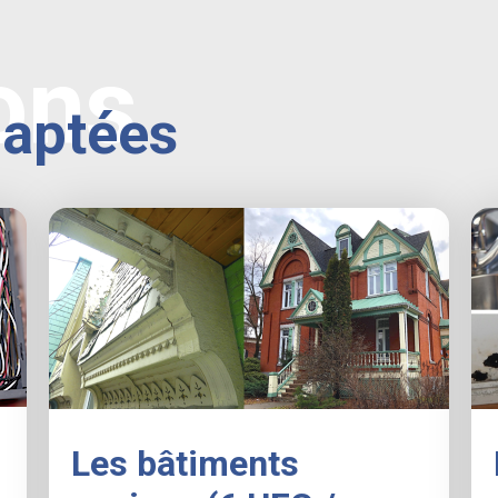
ons
daptées
Les bâtiments