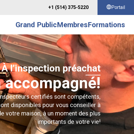
+1 (514) 375-5220
Portail
Grand Public
Membres
Formations
À l’inspection préachat
n accompagné!
specteurs certifiés sont compétents,
sont disponibles pour vous conseiller à
 de votre maison, à un moment des plus
importants de votre vie!