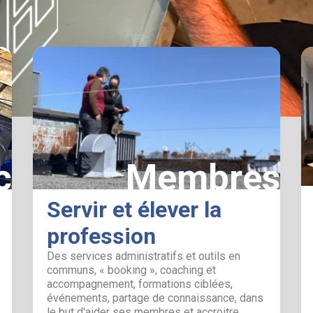
c
Membres
Servir et élever la
profession
Des services administratifs et outils en
communs, « booking », coaching et
accompagnement, formations ciblées,
événements, partage de connaissance, dans
le but d'aider ses membres et accroitre