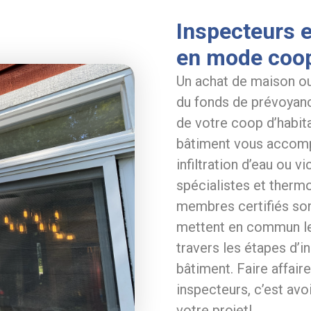
Inspecteurs e
en mode coop
Un achat de maison o
du fonds de prévoyanc
de votre coop d’habi
bâtiment vous accomp
infiltration d’eau ou 
spécialistes et therm
membres certifiés so
mettent en commun leu
travers les étapes d’i
bâtiment. Faire affai
inspecteurs, c’est avo
votre projet!