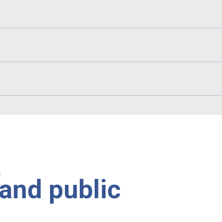
s
rand public