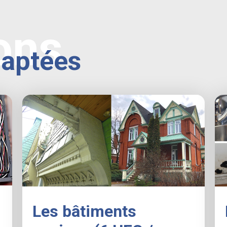
ons
daptées
Les bâtiments