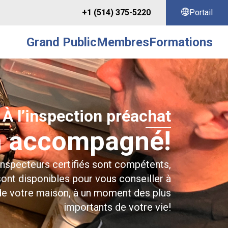
+1 (514) 375-5220
Portail
Grand Public
Membres
Formations
À l’inspection préachat
n accompagné!
specteurs certifiés sont compétents,
sont disponibles pour vous conseiller à
 de votre maison, à un moment des plus
importants de votre vie!