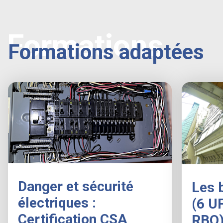
Formations
Formations adaptées
Danger et sécurité
Les 
électriques :
(6 U
Certification CSA
RBQ