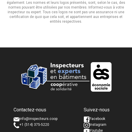
également. Les normes et leurs logos présentés, sont, selon le cas, des
normes pouvant être utilisées par nos membres. Informez-vous à votre
inspecteur ou expert. Tous ces logos ne sont pas une assurance ni une
certification de quoi que cela soit, et appartiennent aux entreprises et
entités respectives.
Nom complet *
Nom complet *
Contactez-nous
Suivez-nous
Courriel *
Courriel *
info@inspecteurs.coop
Facebook
+1 (514) 375-5220
Instagram
Youtube