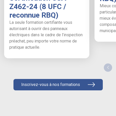
Z462-24 (8 UFC /
Mieux co
particula
reconnue RBQ)
mieux éva
La seule formation certifiante vous
composan
autorisant à ouvrir des panneaux
municipal
électriques dans le cadre de l’inspection
préachat, peu importe votre norme de
pratique actuelle.
Inscrivez-vous à nos formations