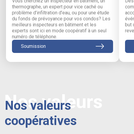
Vous cherchez un inspecteur en bâtiment, un
Des 
thermographe, un expert pour vice caché ou
comm
problème d’infiltration d’eau, ou pour une étude
acc
du fonds de prévoyance pour vos condos? Les
évén
meilleurs inspecteurs en bâtiment et les
but 
experts sont ici en mode coopératif à un seul
reve
numéro de téléphone.
Soumission
Nos valeurs
Nos valeurs
coopératives