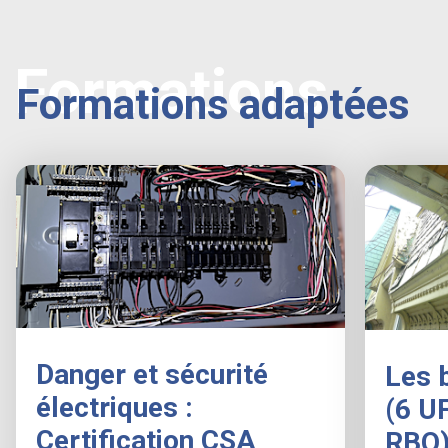
Formations
Formations adaptées
Danger et sécurité
Les 
électriques :
(6 U
Certification CSA
RBQ