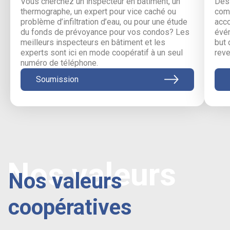
Vous cherchez un inspecteur en bâtiment, un
Des 
thermographe, un expert pour vice caché ou
comm
problème d’infiltration d’eau, ou pour une étude
acc
du fonds de prévoyance pour vos condos? Les
évén
meilleurs inspecteurs en bâtiment et les
but 
experts sont ici en mode coopératif à un seul
reve
numéro de téléphone.
Soumission
Nos valeurs
Nos valeurs
coopératives