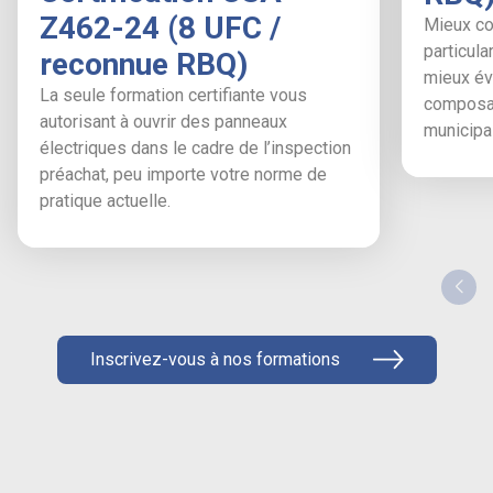
Z462-24 (8 UFC /
Mieux co
particula
reconnue RBQ)
mieux éva
La seule formation certifiante vous
composan
autorisant à ouvrir des panneaux
municipal
électriques dans le cadre de l’inspection
préachat, peu importe votre norme de
pratique actuelle.
Inscrivez-vous à nos formations