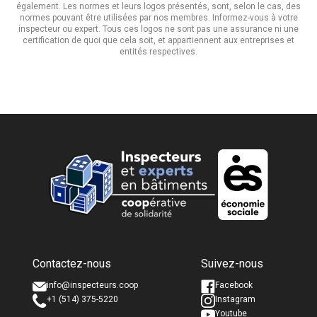
également. Les normes et leurs logos présentés, sont, selon le cas, des
normes pouvant être utilisées par nos membres. Informez-vous à votre
inspecteur ou expert. Tous ces logos ne sont pas une assurance ni une
certification de quoi que cela soit, et appartiennent aux entreprises et
entités respectives.
Nom complet *
Nom complet *
Contactez-nous
Suivez-nous
Courriel *
Courriel *
info@inspecteurs.coop
Facebook
+1 (514) 375-5220
Instagram
Youtube