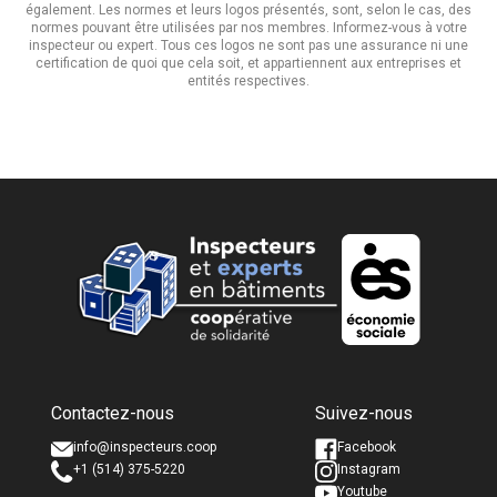
également. Les normes et leurs logos présentés, sont, selon le cas, des
normes pouvant être utilisées par nos membres. Informez-vous à votre
inspecteur ou expert. Tous ces logos ne sont pas une assurance ni une
certification de quoi que cela soit, et appartiennent aux entreprises et
entités respectives.
Nom complet *
Nom complet *
Contactez-nous
Suivez-nous
Courriel *
Courriel *
info@inspecteurs.coop
Facebook
+1 (514) 375-5220
Instagram
Youtube