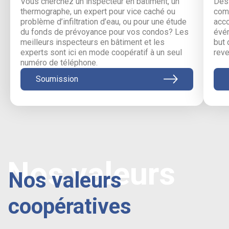
Vous cherchez un inspecteur en bâtiment, un
Des 
thermographe, un expert pour vice caché ou
comm
problème d’infiltration d’eau, ou pour une étude
acc
du fonds de prévoyance pour vos condos? Les
évén
meilleurs inspecteurs en bâtiment et les
but 
experts sont ici en mode coopératif à un seul
reve
numéro de téléphone.
Soumission
Nos valeurs
Nos valeurs
coopératives