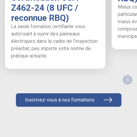
Z462-24 (8 UFC /
Mieux co
particula
reconnue RBQ)
mieux éva
La seule formation certifiante vous
composan
autorisant à ouvrir des panneaux
municipal
électriques dans le cadre de l’inspection
préachat, peu importe votre norme de
pratique actuelle.
Inscrivez-vous à nos formations