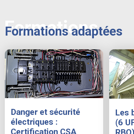
Formations
Formations adaptées
Danger et sécurité
Les 
électriques :
(6 U
Certification CSA
RBQ